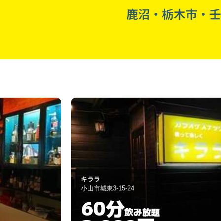
鹿沼・栃木市・壬
ﾅｲﾄﾊﾟﾌﾞ 馬酔木
栃木市神田町5-13
60分
飲み放題