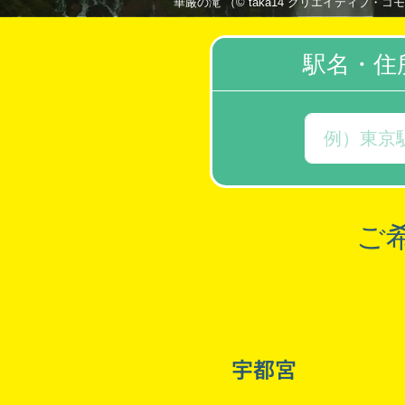
華厳の滝 （© taka14 クリエイティブ・コモンズ・ラ
駅名・住
ご
宇都宮