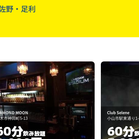
佐野・足利
ub Selene
ｽﾅｯｸ 紫音
山市駅東通り1-5-13
小山市城東2-5-5
60分
60分
飲み放題