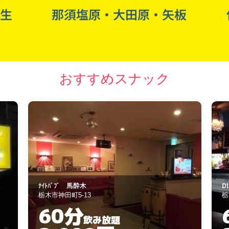
生
那須塩原・大田原・矢板
おすすめスナック
DIAMOND MOON
Cl
栃木市神田町5-13
小
60分
飲み放題