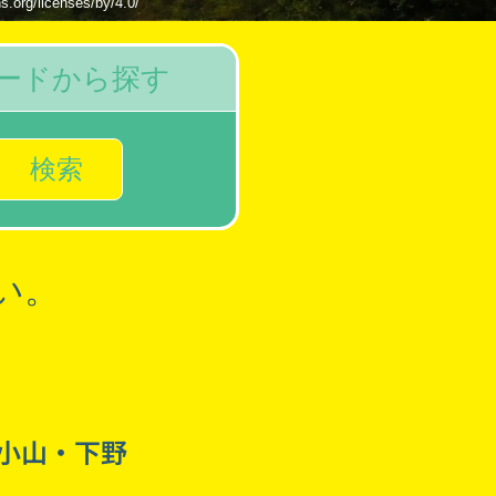
icenses/by/4.0/
ードから探す
検索
い。
小山・下野