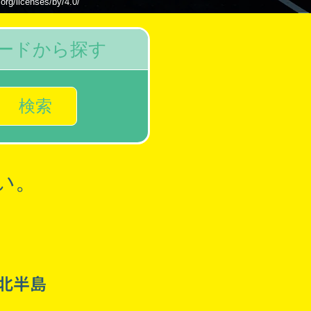
censes/by/4.0/
ードから探す
検索
い。
北半島