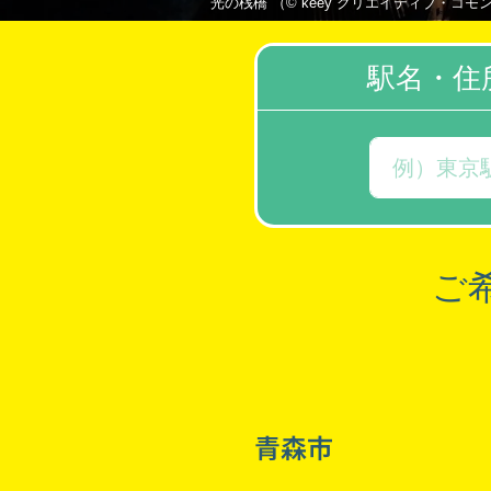
光の桟橋 （© keey クリエイティブ・コモンズ・ライセ
駅名・住
ご
青森市