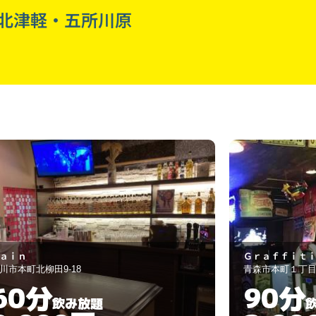
北津軽・五所川原
ｒａｆｆｉｔｉ
エリザベス
森市本町１丁目7-5
青森市本町１－
90分
120
飲み放題