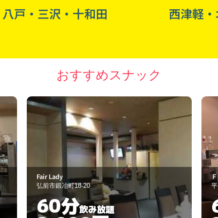
八戸・三沢・十和田
西津軽・
おすすめスナック
Ｆａｉｎ
Ｇ
平川市本町北柳田9-18
青
60分
飲み放題