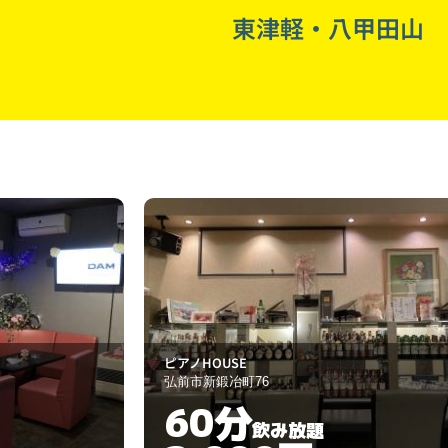
東津軽・八甲田山
Fair Lady
弘前市鍛冶町18-20
60分
飲み放題