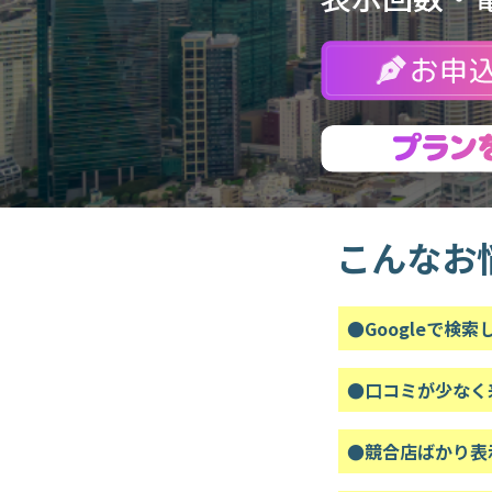
こんなお
●Googleで検
●口コミが少なく
●競合店ばかり表