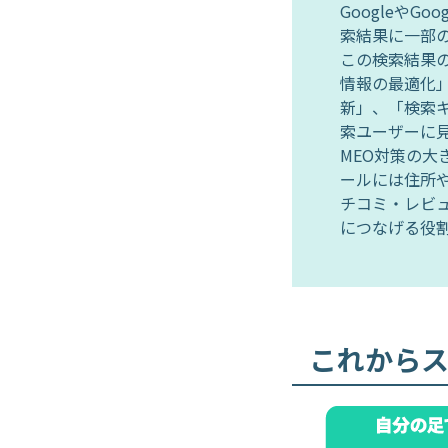
Googleや
索結果に一部
この検索結果
情報の最適化
新」、「検索
索ユーザーに
MEO対策の
ールには住所
チコミ・レビ
につなげる役
これから