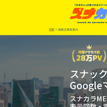
TOP
>
掲載店募集案内
スナッ
Goog
スナカラM
表示回数・電