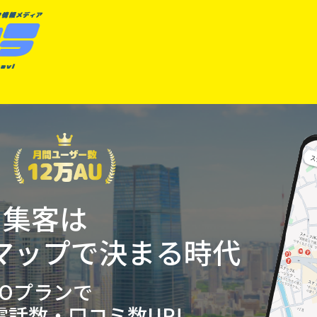
ク集客は
leマップで決まる時代
EOプランで
話数・口コミ数UP!