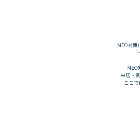
MEO対
「
ME
来店・問
ここで