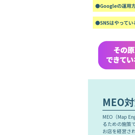
●Googleの運
●SNSはやって
MEO
MEO（Map E
るための施策
お店を経営さ