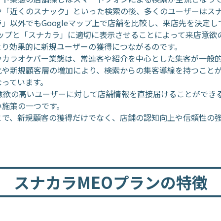
や「近くのスナック」といった検索の後、多くのユーザーはス
」以外でもGoogleマップ上で店舗を比較し、来店先を決定し
eマップと「スナカラ」に適切に表示させることによって来店意
より効果的に新規ユーザーの獲得につながるのです。
やカラオケバー業態は、常連客や紹介を中心とした集客が一般
化や新規顧客層の増加により、検索からの集客導線を持つこと
なっています。
店意欲の高いユーザーに対して店舗情報を直接届けることができ
い施策の一つです。
とで、新規顧客の獲得だけでなく、店舗の認知向上や信頼性の
スナカラMEOプランの特徴