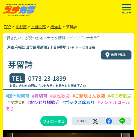
TOP
>
京都府
>
京都北部
>
福知山
>
芽留詩
「行きたい」が見つかるスナック情報メディア “スナカラ”
京都府福知山市篠尾新町2丁目6番地 シャトービル2階
芽留詩
TEL
0773-23-1899
お問い合わせの際は「スナカラ」を見たとお伝え下さい
#団体利用可
#貸切可
#女性歓迎
#ご新規さん歓迎
#初心者歓迎
#喫煙OK
#おひとり様歓迎
#ボックス席あり
#ノンアルコール
あり
フォローする
SHARE