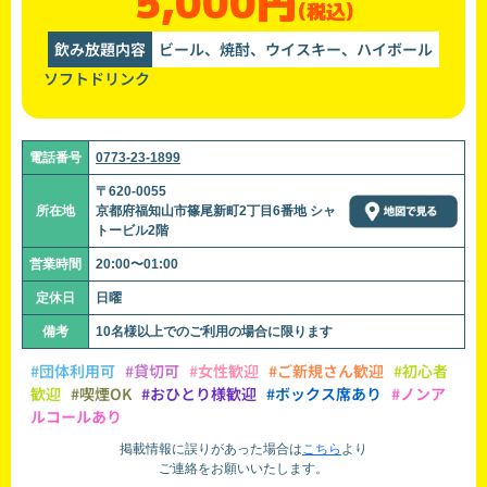
5,000円
(税込)
飲み放題内容
ビール、焼酎、ウイスキー、ハイボール
ソフトドリンク
電話番号
0773-23-1899
〒620-0055
所在地
京都府福知山市篠尾新町2丁目6番地 シャ
トービル2階
営業時間
20:00〜01:00
定休日
日曜
備考
10名様以上でのご利用の場合に限ります
#団体利用可
#貸切可
#女性歓迎
#ご新規さん歓迎
#初心者
歓迎
#喫煙OK
#おひとり様歓迎
#ボックス席あり
#ノンア
ルコールあり
掲載情報に誤りがあった場合は
こちら
より
ご連絡をお願いいたします。