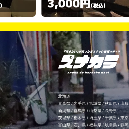
3,000円
)
(税込)
北海道
青森県
/
岩手県
/
宮城県
/
秋田県
/
山形
新潟県
/
群馬県
/
山梨県
/
長野県
茨城県
/
栃木県
/
埼玉県
/
千葉県
/
東京
富山県
/
石川県
/
福井県
/
岐阜県
/
静岡