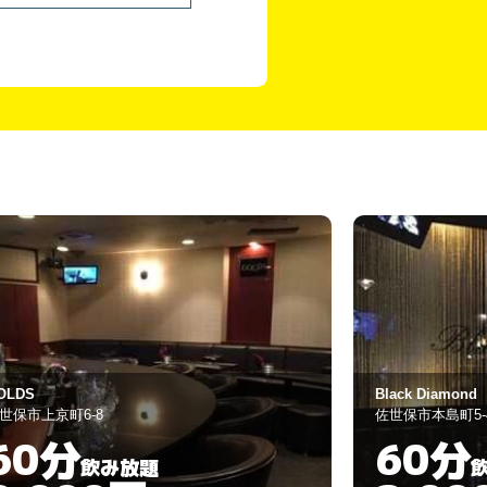
lack Diamond
ゲラン みつこ
世保市本島町5-4
佐世保市山県町1-
60分
60分
飲み放題