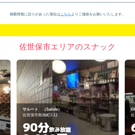
掲載情報に誤りがあった場合は
こちら
より
ご連絡をお願いいたします。
佐世保市エリアのスナック
GOLDS
B
佐世保市上京町6-8
佐
60分
飲み放題