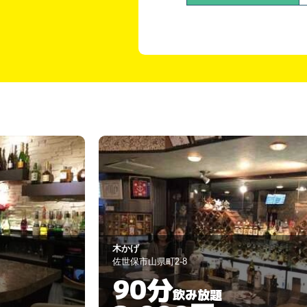
サルート （Salute）
佐世保市島地町2-11
90分
飲み放題