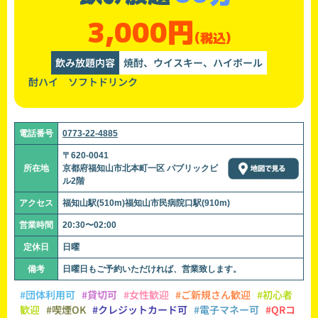
3,000円
(税込)
飲み放題内容
焼酎、ウイスキー、ハイボール
酎ハイ ソフトドリンク
電話番号
0773-22-4885
〒620-0041
所在地
京都府福知山市北本町一区 パブリックビ
ル2階
アクセス
福知山駅(510m)福知山市民病院口駅(910m)
営業時間
20:30〜02:00
定休日
日曜
備考
日曜日もご予約いただければ、営業致します。
#団体利用可
#貸切可
#女性歓迎
#ご新規さん歓迎
#初心者
歓迎
#喫煙OK
#クレジットカード可
#電子マネー可
#QRコ