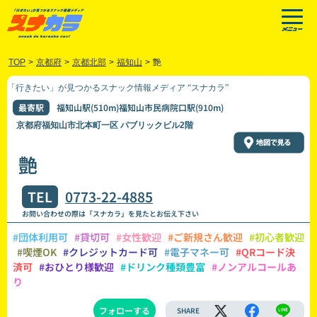
TOP
>
京都府
>
京都北部
>
福知山
>
艶
「行きたい」が見つかるスナック情報メディア “スナカラ”
最寄駅
福知山駅(510m)福知山市民病院口駅(910m)
京都府福知山市北本町一区 パブリックビル2階
艶
TEL
0773-22-4885
お問い合わせの際は「スナカラ」を見たとお伝え下さい
#団体利用可
#貸切可
#女性歓迎
#ご新規さん歓迎
#初心者歓迎
#喫煙OK
#クレジットカード可
#電子マネー可
#QRコード決
済可
#おひとり様歓迎
#ドリンク種類豊富
#ノンアルコールあ
り
フォローする
SHARE