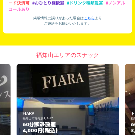
ード決済可
#おひとり様歓迎
#ドリンク種類豊富
#ノンアル
コールあり
掲載情報に誤りがあった場合は
こちら
より
ご連絡をお願いいたします。
福知山エリアのスナック
FIARA
ト
福知山市篠尾新町1-17
福
飲み放題
60分
6
(税込)
4,000円
3