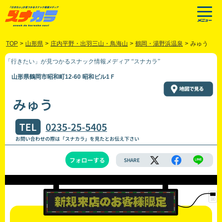
TOP
>
山形県
>
庄内平野・出羽三山・鳥海山
>
鶴岡・湯野浜温泉
>
みゅう
「行きたい」が見つかるスナック情報メディア “スナカラ”
山形県鶴岡市昭和町12-60 昭和ビル1Ｆ
みゅう
TEL
0235-25-5405
お問い合わせの際は「スナカラ」を見たとお伝え下さい
フォローする
SHARE