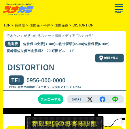
TOP
>
長崎県
>
佐世保・平戸
>
佐世保市
>
DISTORTION
「行きたい」が見つかるスナック情報メディア “スナカラ”
最寄駅
佐世保中央駅(310m)中佐世保駅(450m)佐世保駅(610m)
長崎県佐世保市山県町2－20 町田ビル １F
DISTORTION
TEL
0956-000-0000
お問い合わせの際は「スナカラ」を見たとお伝え下さい
フォローする
SHARE