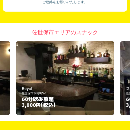
ご連絡をお願いいたします。
佐世保市エリアのスナック
yal
スナック つる
保市本島町5-4
佐世保市上京町7番15号
飲み放題
飲み放
0分
60分
(税込)
(税込
,000円
3,000円