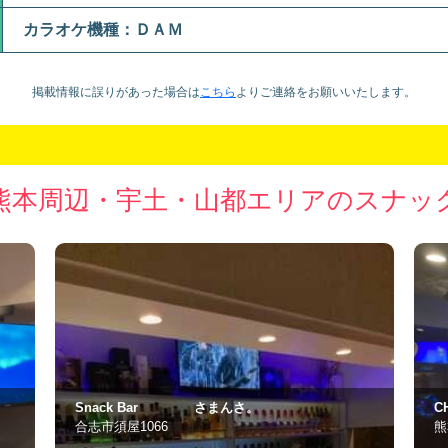
カラオケ機種：ＤＡＭ
掲載情報に誤りがあった場合は
こちら
より
ご連絡をお願いいたします。
熊本周辺・宇土・山都エリアのスナッ
CHALEUREUXシャルル
ス
熊本市中央区下通1丁目11-21
熊