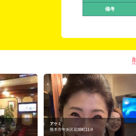
備考
Snack Bar さまんさ。
合志市須屋1066