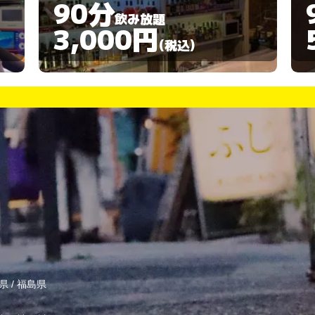
90分
飲み放題
5,000円
(税込)
県
/
福島県