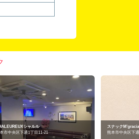
ク
ナックM'gracia
TERAOKA（テ
本市中央区下通1丁目11-9
熊本市中央区下通1-