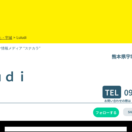
土・宇城
>
Luludi
情報メディア “スナカラ”
熊本県宇
ｕｄｉ
TEL
0
お問い合わせの際は
SH
フォローする