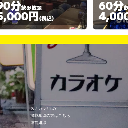
60分
90分
飲み放題
4,000円
4,00
(税込)
スナカラとは?
掲載希望の方はこちら
運営組織