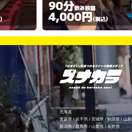
90分
飲み放題
3,000円
)
(税込)
北海道
青森県
/
岩手県
/
宮城県
/
秋田県
/
山形
新潟県
/
群馬県
/
山梨県
/
長野県