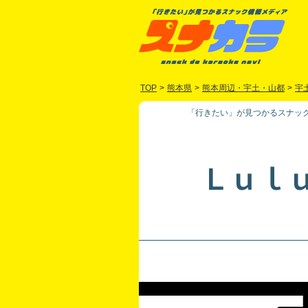
TOP
>
熊本県
>
熊本周辺・宇土・山都
>
宇
「行きたい」が見つかるスナック
Ｌｕｌ