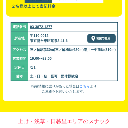
２名様以上にて表記料金
電話番号
03-3872-1277
〒110-0012
所在地
東京都台東区竜泉3-41-6
アクセス
三ノ輪駅(330m)三ノ輪橋駅(620m)荒川一中前駅(810m)
営業時間
19:00〜23:00
定休日
なし
備考
土・日・祭、昼可 団体様歓迎
掲載情報に誤りがあった場合は
こちら
より
ご連絡をお願いいたします。
上野・浅草・日暮里エリアのスナック