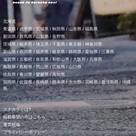
北海道
青森県
/
岩手県
/
宮城県
/
秋田県
/
山形県
/
福島県
新潟県
/
群馬県
/
山梨県
/
長野県
茨城県
/
栃木県
/
埼玉県
/
千葉県
/
東京都
/
神奈川県
富山県
/
石川県
/
福井県
/
岐阜県
/
静岡県
/
愛知県
/
三重県
滋賀県
/
京都府
/
奈良県
/
和歌山県
/
大阪府
/
兵庫県
鳥取県
/
島根県
/
岡山県
/
広島県
/
山口県
徳島県
/
香川県
/
愛媛県
/
高知県
福岡県
/
佐賀県
/
長崎県
/
熊本県
/
大分県
/
宮崎県
/
鹿児島県
/
沖縄
県
スナカラとは?
掲載希望の方はこちら
運営組織
プライバシーポリシー