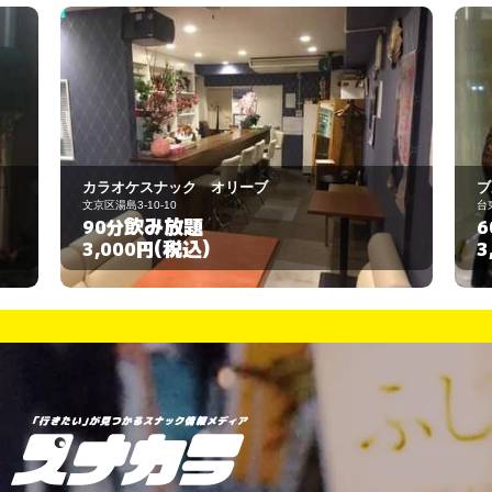
カラオケスナック オリーブ
ブ
文京区湯島3-10-10
台
飲み放題
90分
6
(税込)
3,000円
3