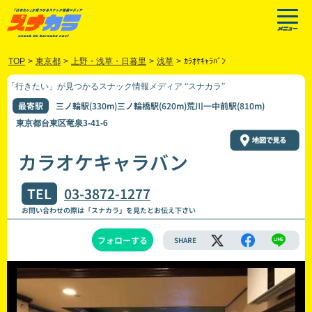
TOP
>
東京都
>
上野・浅草・日暮里
>
浅草
>
ｶﾗｵｹｷｬﾗﾊﾞﾝ
「行きたい」が見つかるスナック情報メディア “スナカラ”
最寄駅
三ノ輪駅(330m)三ノ輪橋駅(620m)荒川一中前駅(810m)
東京都台東区竜泉3-41-6
カラオケキャラバン
TEL
03-3872-1277
お問い合わせの際は「スナカラ」を見たとお伝え下さい
フォローする
SHARE