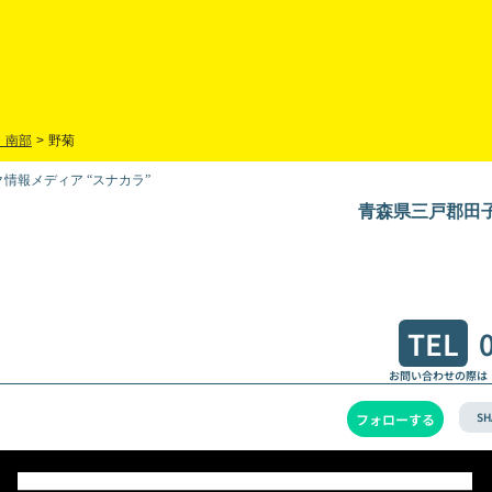
・南部
>
野菊
情報メディア “スナカラ”
青森県三戸郡田子
TEL
お問い合わせの際は
SH
フォローする