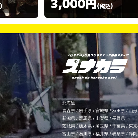
3,000円
)
(税込)
北海道
青森県
/
岩手県
/
宮城県
/
秋田県
/
山形
新潟県
/
群馬県
/
山梨県
/
長野県
茨城県
/
栃木県
/
埼玉県
/
千葉県
/
東京
富山県
/
石川県
/
福井県
/
岐阜県
/
静岡