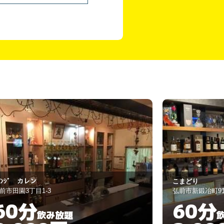
まどり
スナック マミ
前市新鍛冶町91
平川市本町北柳田9
60分
60分
飲み放題