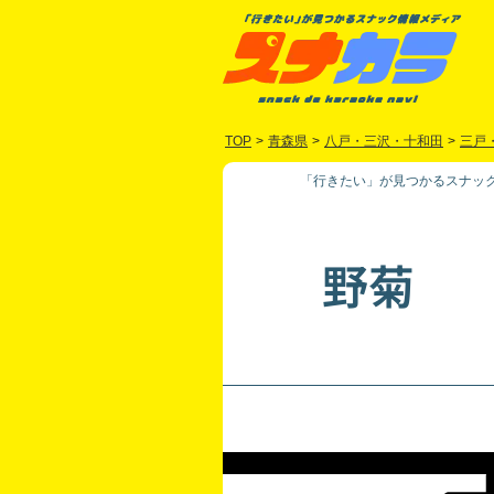
TOP
>
青森県
>
八戸・三沢・十和田
>
三戸
「行きたい」が見つかるスナック
野菊