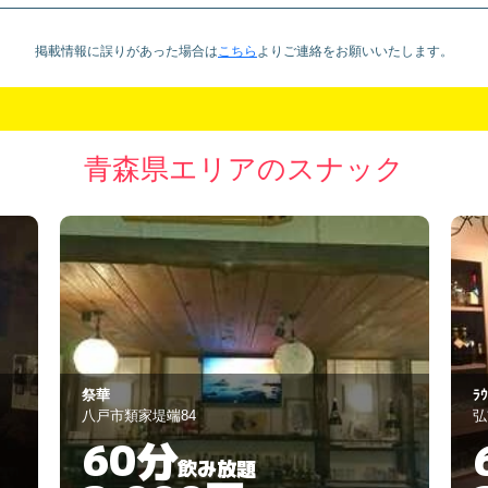
掲載情報に誤りがあった場合は
こちら
より
ご連絡をお願いいたします。
青森県エリアのスナック
ﾗｳﾝｼﾞ カレン
こ
弘前市田園3丁目1-3
弘
60分
飲み放題