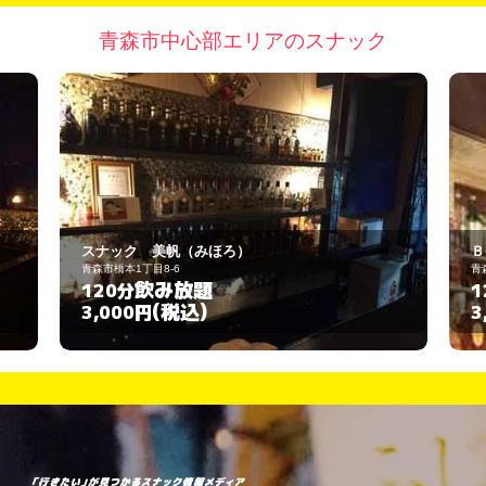
青森市中心部エリアのスナック
スナック 美帆（みほろ）
Ｂ．Ｉ．Ｇ．
青森市橋本1丁目8-6
青森市本町1-1-10
飲み放題
飲み
120分
120分
(税込)
(税
3,000円
3,000円