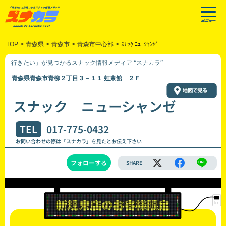
TOP
>
青森県
>
青森市
>
青森市中心部
>
ｽﾅｯｸ ﾆｭｰｼｬﾝｾﾞ
「行きたい」が見つかるスナック情報メディア “スナカラ”
青森県青森市青柳２丁目３－１１ 虹東館 ２Ｆ
スナック ニューシャンゼ
TEL
017-775-0432
お問い合わせの際は「スナカラ」を見たとお伝え下さい
フォローする
SHARE