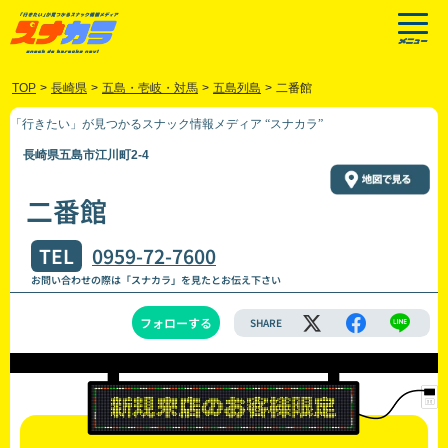
TOP
>
長崎県
>
五島・壱岐・対馬
>
五島列島
>
二番館
「行きたい」が見つかるスナック情報メディア “スナカラ”
長崎県五島市江川町2-4
二番館
TEL
0959-72-7600
お問い合わせの際は「スナカラ」を見たとお伝え下さい
フォローする
SHARE