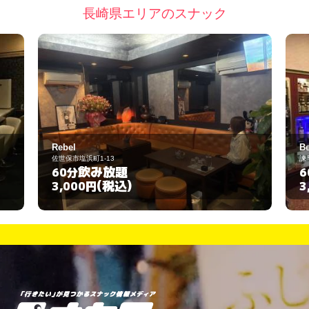
長崎県エリアのスナック
Rebel
Be
佐世保市塩浜町1-13
諫
飲み放題
60分
6
(税込)
3,000円
3