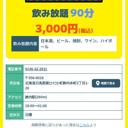
90分
飲み放題
3,000円
(税込)
日本酒、ビール、焼酎、ワイン、ハイボ
飲み放題内容
ール
電話番号
0146-42-2611
〒056-0016
所在地
北海道日高郡新ひだか町静内本町2丁目1-
20
アクセス
静内駅(260m)
営業時間
19:00〜01:00
定休日
日曜
掲載情報に誤りがあった場合は
こちら
より