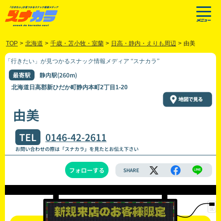
TOP
>
北海道
>
千歳・苫小牧・室蘭
>
日高・静内・えりも周辺
>
由美
「行きたい」が見つかるスナック情報メディア “スナカラ”
最寄駅
静内駅(260m)
北海道日高郡新ひだか町静内本町2丁目1-20
由美
TEL
0146-42-2611
お問い合わせの際は「スナカラ」を見たとお伝え下さい
フォローする
SHARE