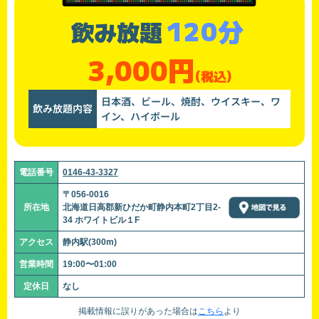
120分
飲み放題
3,000円
(税込)
日本酒、ビール、焼酎、ウイスキー、ワ
飲み放題内容
イン、ハイボール
電話番号
0146-43-3327
〒056-0016
所在地
北海道日高郡新ひだか町静内本町2丁目2-
34 ホワイトビル１F
アクセス
静内駅(300m)
営業時間
19:00〜01:00
定休日
なし
掲載情報に誤りがあった場合は
こちら
より