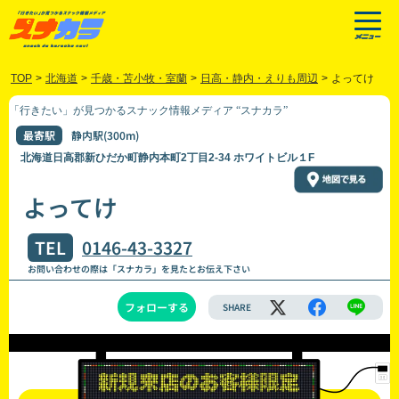
TOP
>
北海道
>
千歳・苫小牧・室蘭
>
日高・静内・えりも周辺
>
よってけ
「行きたい」が見つかるスナック情報メディア “スナカラ”
最寄駅
静内駅(300m)
北海道日高郡新ひだか町静内本町2丁目2-34 ホワイトビル１F
よってけ
TEL
0146-43-3327
お問い合わせの際は「スナカラ」を見たとお伝え下さい
フォローする
SHARE