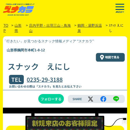
TO
>
山形
>
庄内平野・出羽三山・鳥海
>
鶴岡・湯野浜温
>
ｽﾅｯｸ えに
P
県
山
泉
し
「行きたい」が見つかるスナック情報メディア “スナカラ”
山形県鶴岡市本町1-8-12
スナック えにし
TEL
0235-29-3188
お問い合わせの際は「スナカラ」を見たとお伝え下さい
フォローする
SHARE