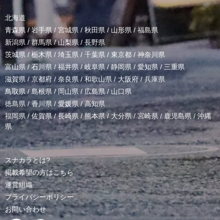
北海道
青森県
/
岩手県
/
宮城県
/
秋田県
/
山形県
/
福島県
新潟県
/
群馬県
/
山梨県
/
長野県
茨城県
/
栃木県
/
埼玉県
/
千葉県
/
東京都
/
神奈川県
富山県
/
石川県
/
福井県
/
岐阜県
/
静岡県
/
愛知県
/
三重県
滋賀県
/
京都府
/
奈良県
/
和歌山県
/
大阪府
/
兵庫県
鳥取県
/
島根県
/
岡山県
/
広島県
/
山口県
徳島県
/
香川県
/
愛媛県
/
高知県
福岡県
/
佐賀県
/
長崎県
/
熊本県
/
大分県
/
宮崎県
/
鹿児島県
/
沖縄
県
スナカラとは?
掲載希望の方はこちら
運営組織
プライバシーポリシー
お問い合わせ