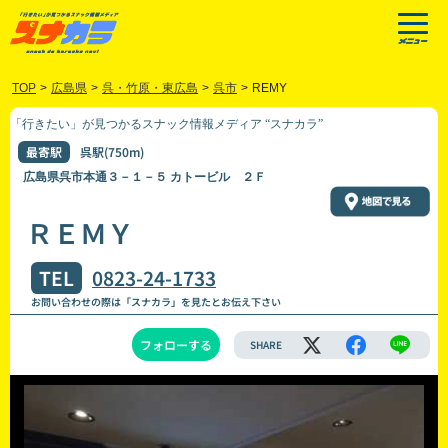
TOP
>
広島県
>
呉・竹原・東広島
>
呉市
>
REMY
「行きたい」が見つかるスナック情報メディア “スナカラ”
最寄駅
呉駅(750m)
広島県呉市本通３－１－５ カトービル ２Ｆ
ＲＥＭＹ
TEL
0823-24-1733
お問い合わせの際は「スナカラ」を見たとお伝え下さい
フォローする
SHARE