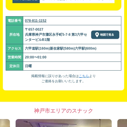
電話番号
078-811-1152
〒657-0027
所在地
兵庫県神戸市灘区永手町5-7-8 第3六甲セ
ンタービルB1階
アクセス
六甲道駅(160m)新在家駅(580m)六甲駅(600m)
営業時間
20:00〜01:00
定休日
日曜
掲載情報に誤りがあった場合は
こちら
より
ご連絡をお願いいたします。
神戸市エリアのスナック