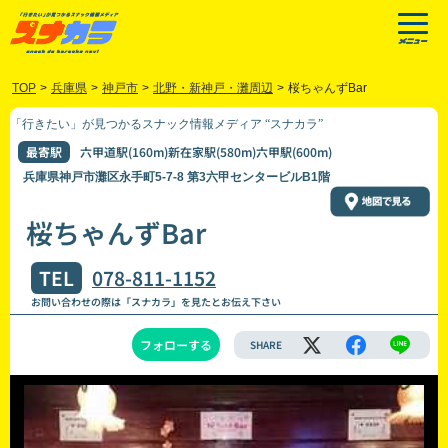
TOP
>
兵庫県
>
神戸市
>
北野・新神戸・灘周辺
>
桜ちゃんずBar
「行きたい」が見つかるスナック情報メディア “スナカラ”
最寄駅
六甲道駅(160m)新在家駅(580m)六甲駅(600m)
兵庫県神戸市灘区永手町5-7-8 第3六甲センタービルB1階
桜ちゃんずBar
TEL
078-811-1152
お問い合わせの際は「スナカラ」を見たとお伝え下さい
フォローする
SHARE