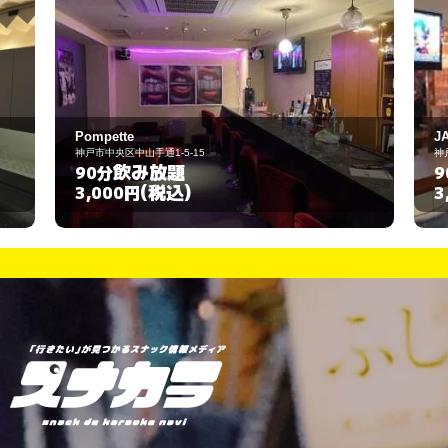
JAGUAR
5-15
神戸市北区緑町7-3-66
題
飲み放題
90分
込)
(税込)
3,000円