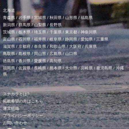
北海道
青森県
/
岩手県
/
宮城県
/
秋田県
/
山形県
/
福島県
新潟県
/
群馬県
/
山梨県
/
長野県
茨城県
/
栃木県
/
埼玉県
/
千葉県
/
東京都
/
神奈川県
富山県
/
石川県
/
福井県
/
岐阜県
/
静岡県
/
愛知県
/
三重県
滋賀県
/
京都府
/
奈良県
/
和歌山県
/
大阪府
/
兵庫県
鳥取県
/
島根県
/
岡山県
/
広島県
/
山口県
徳島県
/
香川県
/
愛媛県
/
高知県
福岡県
/
佐賀県
/
長崎県
/
熊本県
/
大分県
/
宮崎県
/
鹿児島県
/
沖縄
県
スナカラとは?
掲載希望の方はこちら
運営組織
プライバシーポリシー
お問い合わせ