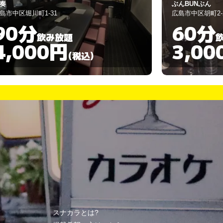
んBUNぶん
ながつき
島市中区胡町2-24
広島市中区流川
60分
90分
飲み放題
3,000円
3,00
(税込)
スナカラとは?