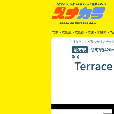
TOP
>
広島県
>
広島市
>
流川・薬研堀
>
Te
「行きたい」が見つかるスナック
最寄駅
胡町駅(420
0m)
Terr