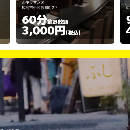
一奏
ぶ
広島市中区堀川町1-31
広
90分
飲み放題
4,000円
(税込)