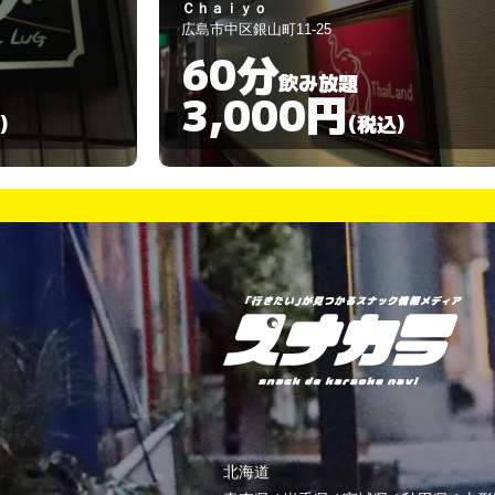
ルネッサンス
広島市中区流川町2-7
60分
飲み放題
3,000円
)
(税込)
北海道