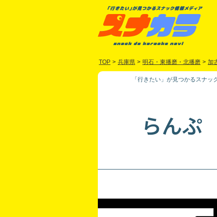
TOP
>
兵庫県
>
明石・東播磨・北播磨
>
加
「行きたい」が見つかるスナック
らんぷ