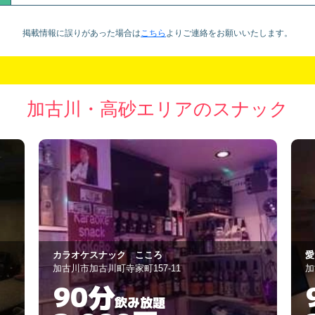
掲載情報に誤りがあった場合は
こちら
より
ご連絡をお願いいたします。
加古川・高砂エリアのスナック
愛ー縷
カ
加古川市加古川町篠原町3-7
加
90分
飲み放題