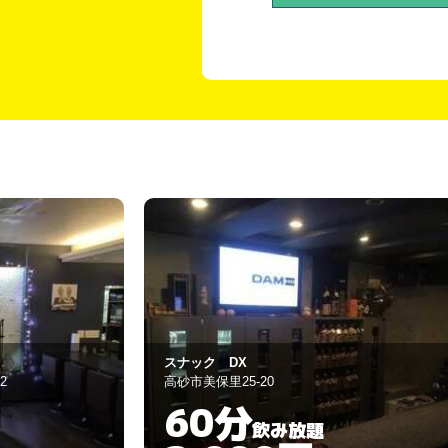
カラオケスナック こころ
加古川市加古川町寺家町157-11
90分
飲み放題