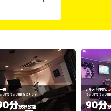
ラオケ喫茶&スナック CaVa
スナック あい
古川市加古川町寺家町654
高砂市高砂町浜田町2
90分
60分
飲み放題