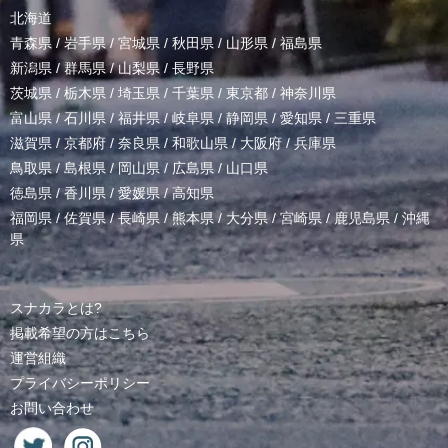
北海道
青森県
/
岩手県
/
宮城県
/
秋田県
/
山形県
/
福島県
新潟県
/
群馬県
/
山梨県
/
長野県
茨城県
/
栃木県
/
埼玉県
/
千葉県
/
東京都
/
神奈川県
富山県
/
石川県
/
福井県
/
岐阜県
/
静岡県
/
愛知県
/
三重県
滋賀県
/
京都府
/
奈良県
/
和歌山県
/
大阪府
/
兵庫県
鳥取県
/
島根県
/
岡山県
/
広島県
/
山口県
徳島県
/
香川県
/
愛媛県
/
高知県
福岡県
/
佐賀県
/
長崎県
/
熊本県
/
大分県
/
宮崎県
/
鹿児島県
/
沖縄
県
スナカラとは?
掲載希望の方はこちら
運営組織
プライバシーポリシー
お問い合わせ