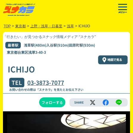
TOP
>
東京都
>
上野・浅草・日暮里
>
浅草
>
ICHIJO
「行きたい」が見つかるスナック情報メディア “スナカラ”
最寄駅
浅草駅(480m)入谷駅(910m)田原町駅(930m)
東京都台東区浅草3-40-3
ICHIJO
TEL
03-3873-7077
お問い合わせの際は「スナカラ」を見たとお伝え下さい
フォローする
SHARE