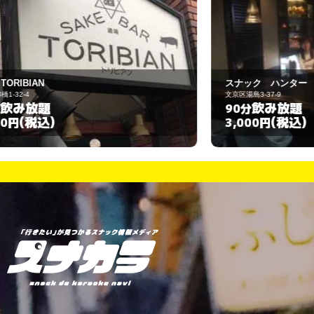
スナック ハンター
カ
文京区湯島3-37-9
台
飲み放題
90分
(税込)
3,000円
3