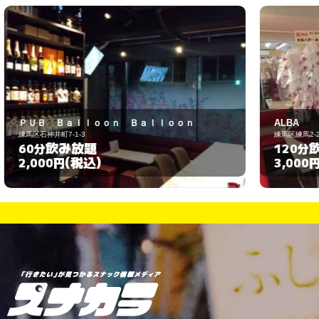
ALBA
練馬区練馬2-2-8
練
飲み放題
120分
(税込)
3,000円