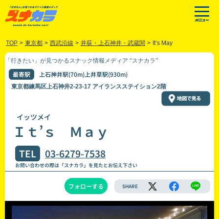
TOP
>
東京都
>
西武沿線
>
井荻・上石神井・武蔵関
>
It’s May
「行きたい」が見つかるスナック情報メディア “スナカラ”
最寄駅
上石神井駅(70m)上井草駅(930m)
東京都練馬区上石神井2-23-17 アイランスステイション2階
イッツメイ
Ｉｔ’ｓ Ｍａｙ
TEL
03-6279-7538
お問い合わせの際は「スナカラ」を見たとお伝え下さい
フォローする
SHARE