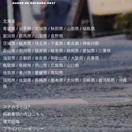
北海道
青森県
/
岩手県
/
宮城県
/
秋田県
/
山形県
/
福島県
新潟県
/
群馬県
/
山梨県
/
長野県
茨城県
/
栃木県
/
埼玉県
/
千葉県
/
東京都
/
神奈川県
富山県
/
石川県
/
福井県
/
岐阜県
/
静岡県
/
愛知県
/
三重県
滋賀県
/
京都府
/
奈良県
/
和歌山県
/
大阪府
/
兵庫県
鳥取県
/
島根県
/
岡山県
/
広島県
/
山口県
徳島県
/
香川県
/
愛媛県
/
高知県
福岡県
/
佐賀県
/
長崎県
/
熊本県
/
大分県
/
宮崎県
/
鹿児島県
/
沖縄
県
スナカラとは?
掲載希望の方はこちら
運営組織
プライバシーポリシー