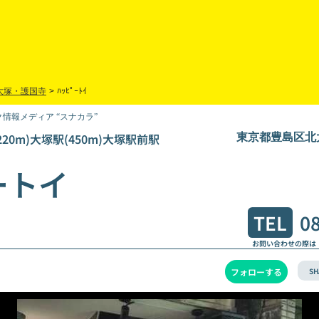
大塚・護国寺
>
ﾊｯﾋﾟｰﾄｲ
情報メディア “スナカラ”
20m)大塚駅(450m)大塚駅前駅
東京都豊島区北大
ートイ
TEL
0
お問い合わせの際は
SH
フォローする