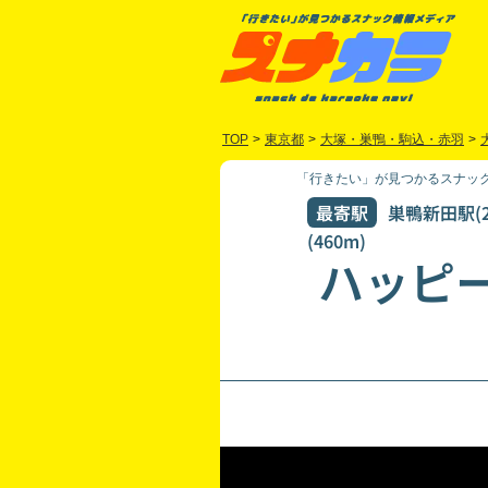
TOP
>
東京都
>
大塚・巣鴨・駒込・赤羽
>
「行きたい」が見つかるスナック
最寄駅
巣鴨新田駅(2
(460m)
ハッピ