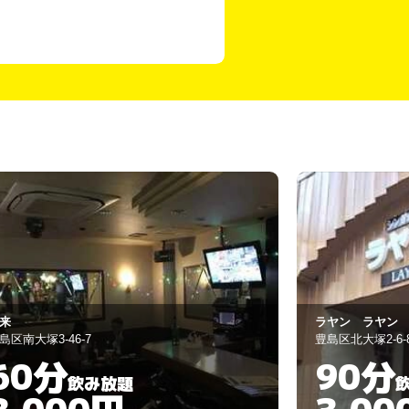
ヤン ラヤン
紅葉
島区北大塚2-6-8
豊島区南大塚3-34
90分
60分
飲み放題
3,000円
3,00