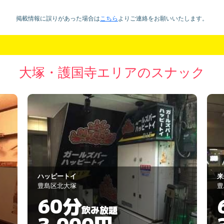
掲載情報に誤りがあった場合は
こちら
より
ご連絡をお願いいたします。
大塚・護国寺エリアのスナック
来来
ラ
豊島区南大塚3-46-7
豊
60分
飲み放題
3,000円