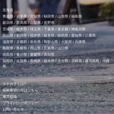
北海道
青森県
/
岩手県
/
宮城県
/
秋田県
/
山形県
/
福島県
新潟県
/
群馬県
/
山梨県
/
長野県
茨城県
/
栃木県
/
埼玉県
/
千葉県
/
東京都
/
神奈川県
富山県
/
石川県
/
福井県
/
岐阜県
/
静岡県
/
愛知県
/
三重県
滋賀県
/
京都府
/
奈良県
/
和歌山県
/
大阪府
/
兵庫県
鳥取県
/
島根県
/
岡山県
/
広島県
/
山口県
徳島県
/
香川県
/
愛媛県
/
高知県
福岡県
/
佐賀県
/
長崎県
/
熊本県
/
大分県
/
宮崎県
/
鹿児島県
/
沖縄
県
スナカラとは?
掲載希望の方はこちら
運営組織
プライバシーポリシー
お問い合わせ