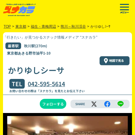
TOP
>
東京都
>
福生・青梅周辺
>
熊川～秋川渓谷
>
かりゆしｼｰｻ
「行きたい」が見つかるスナック情報メディア “スナカラ”
最寄駅
秋川駅(270m)
東京都あきる野市油平1-10
かりゆしシーサ
TEL
042-595-5614
お問い合わせの際は「スナカラ」を見たとお伝え下さい
フォローする
SHARE