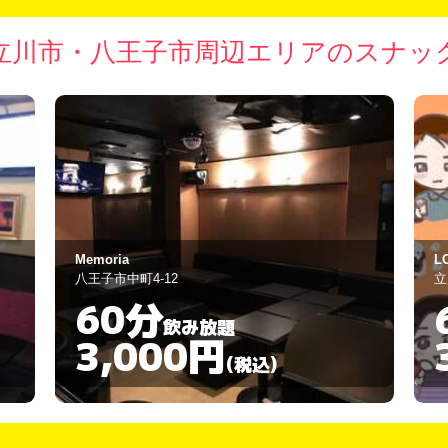
立川市・八王子市周辺エリアのスナッ
LOVE＆PEACE
パ
立川市錦町2-1-32
八
60分
飲み放題
3,000円
(税込)