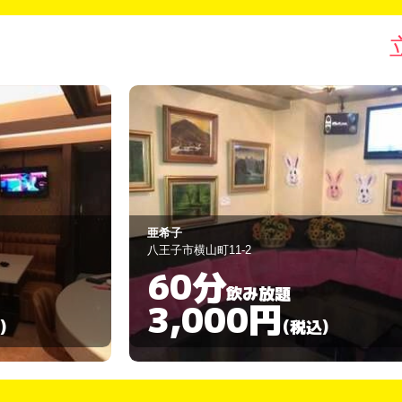
Memoria
八王子市中町4-12
60分
飲み放題
3,000円
)
(税込)