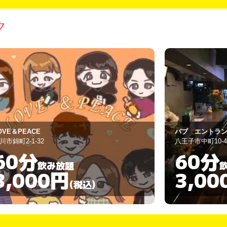
ク
ブ エントランス
マリン
王子市中町10-4
立川市錦町1-3-21
60分
60分
飲み放題
3,000円
3,00
(税込)