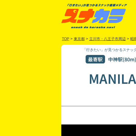
TOP
>
東京都
>
立川市・八王子市周辺
>
昭
「行きたい」が見つかるスナック
最寄駅
中神駅(80m
MANILA