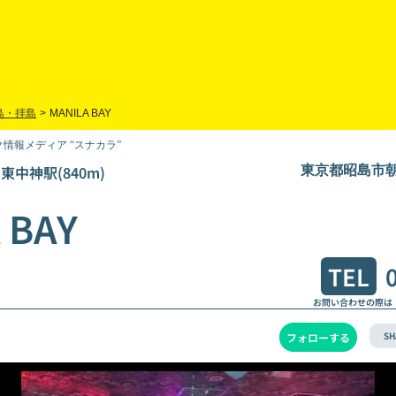
島・拝島
>
MANILA BAY
情報メディア “スナカラ”
)東中神駅(840m)
東京都昭島市朝日
 BAY
TEL
お問い合わせの際は
SH
フォローする