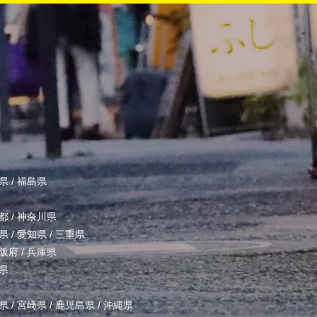
県
/
福島県
都
/
神奈川県
県
/
愛知県
/
三重県
阪府
/
兵庫県
県
県
/
宮崎県
/
鹿児島県
/
沖縄県