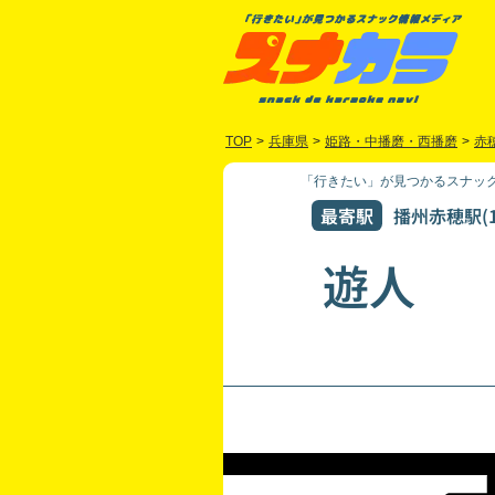
TOP
>
兵庫県
>
姫路・中播磨・西播磨
>
赤
「行きたい」が見つかるスナック
最寄駅
播州赤穂駅(1
遊人