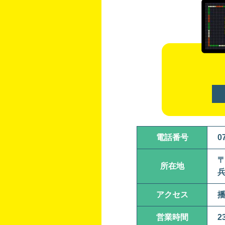
電話番号
0
〒
所在地
兵
アクセス
播
営業時間
2