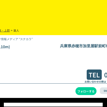
穂・上郡
>
遊人
情報メディア “スナカラ”
10m)
兵庫県赤穂市加里屋駅前町67-
TEL
お問い合わせの際は
SH
フォローする