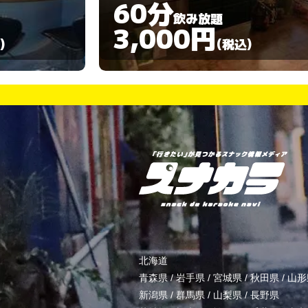
60分
飲み放題
3,000円
)
(税込)
北海道
青森県
/
岩手県
/
宮城県
/
秋田県
/
山形
新潟県
/
群馬県
/
山梨県
/
長野県