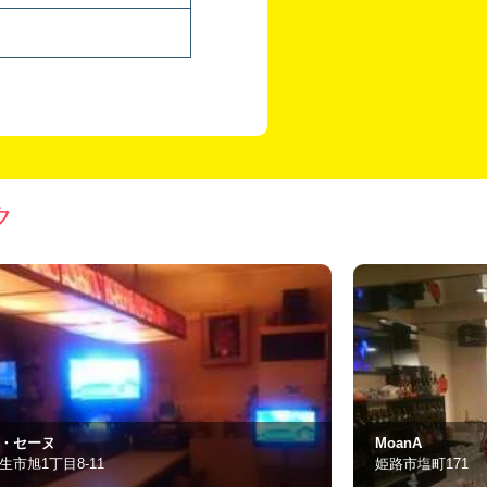
ク
oanA
AGHARTA
路市塩町171
姫路市塩町188番