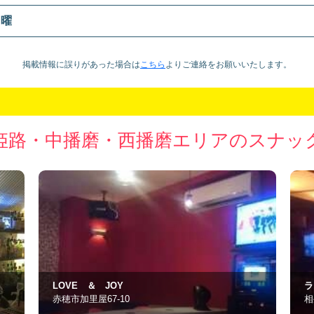
日曜
掲載情報に誤りがあった場合は
こちら
より
ご連絡をお願いいたします。
姫路・中播磨・西播磨エリアのスナッ
ラ・セーヌ
M
相生市旭1丁目8-11
姫