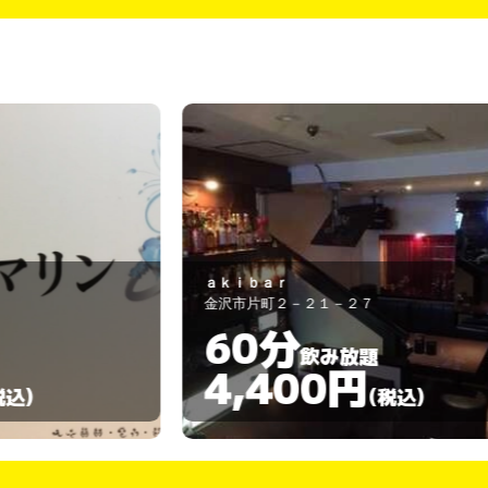
ａｋｉｂａｒ
金沢市片町２－２１－２７
60分
飲み放題
4,400円
)
(税込)