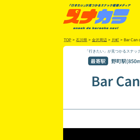
TOP
>
石川県
>
金沢周辺
>
片町
>
Bar Can 
「行きたい」が見つかるスナック
最寄駅
野町駅(850m
Bar Can