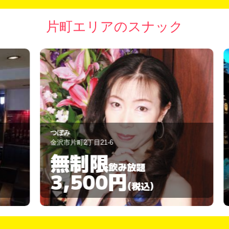
片町エリアのスナック
つぼみ
Ba
金沢市片町2丁目21-6
金
無制限
飲み放題
3,500円
(税込)