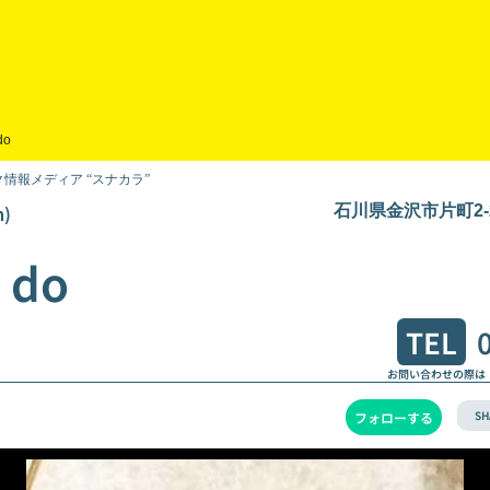
do
情報メディア “スナカラ”
)
石川県金沢市片町2-2
 do
TEL
お問い合わせの際は
SH
フォローする