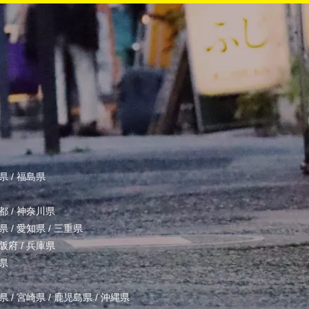
県
/
福島県
都
/
神奈川県
県
/
愛知県
/
三重県
阪府
/
兵庫県
県
県
/
宮崎県
/
鹿児島県
/
沖縄県