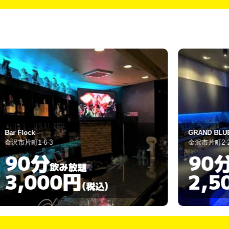
r Flock
GRAND BLUE
沢市片町1-6-3
金沢市片町2-21-3
90分
90分
飲み放題
3,000円
2,50
(税込)