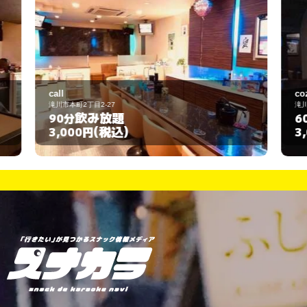
cozy 花ゆら
滝川市本町３丁目3-1
飲み放題
60分
(税込)
3,000円