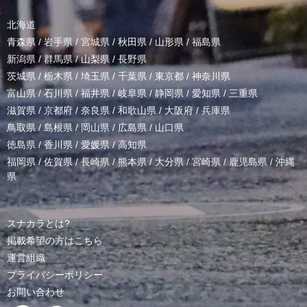
北海道
青森県
/
岩手県
/
宮城県
/
秋田県
/
山形県
/
福島県
新潟県
/
群馬県
/
山梨県
/
長野県
茨城県
/
栃木県
/
埼玉県
/
千葉県
/
東京都
/
神奈川県
富山県
/
石川県
/
福井県
/
岐阜県
/
静岡県
/
愛知県
/
三重県
滋賀県
/
京都府
/
奈良県
/
和歌山県
/
大阪府
/
兵庫県
鳥取県
/
島根県
/
岡山県
/
広島県
/
山口県
徳島県
/
香川県
/
愛媛県
/
高知県
福岡県
/
佐賀県
/
長崎県
/
熊本県
/
大分県
/
宮崎県
/
鹿児島県
/
沖縄
県
スナカラとは?
掲載希望の方はこちら
運営組織
プライバシーポリシー
お問い合わせ