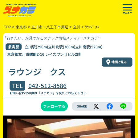
TOP
>
東京都
>
立川市・八王子市周辺
>
立川
>
ﾗｳﾝｼﾞ ｸｽ
「行きたい」が見つかるスナック情報メディア “スナカラ”
最寄駅
立川駅(290m)立川北駅(360m)立川南駅(520m)
東京都立川市曙町2-16 レイズワンⅡビル2階
ラウンジ クス
TEL
042-512-8586
お問い合わせの際は「スナカラ」を見たとお伝え下さい
フォローする
SHARE