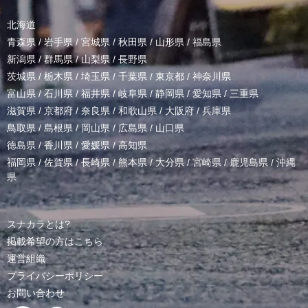
北海道
青森県
/
岩手県
/
宮城県
/
秋田県
/
山形県
/
福島県
新潟県
/
群馬県
/
山梨県
/
長野県
茨城県
/
栃木県
/
埼玉県
/
千葉県
/
東京都
/
神奈川県
富山県
/
石川県
/
福井県
/
岐阜県
/
静岡県
/
愛知県
/
三重県
滋賀県
/
京都府
/
奈良県
/
和歌山県
/
大阪府
/
兵庫県
鳥取県
/
島根県
/
岡山県
/
広島県
/
山口県
徳島県
/
香川県
/
愛媛県
/
高知県
福岡県
/
佐賀県
/
長崎県
/
熊本県
/
大分県
/
宮崎県
/
鹿児島県
/
沖縄
県
スナカラとは?
掲載希望の方はこちら
運営組織
プライバシーポリシー
お問い合わせ