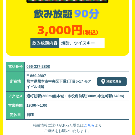
90分
飲み放題
3,000円
(税込)
飲み放題内容
焼酎、ウイスキー
電話番号
096-327-2808
〒860-0807
所在地
熊本県熊本市中央区下通1丁目6-17 モア
イビル 4階
アクセス
通町筋駅(260m)熊本城・市役所前駅(300m)水道町駅(340m)
営業時間
19:00〜1:00
定休日
日曜
掲載情報に誤りがあった場合は
こちら
より
ご連絡をお願いいたします。