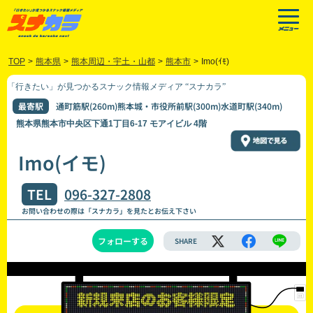
TOP
>
熊本県
>
熊本周辺・宇土・山都
>
熊本市
>
Imo(ｲﾓ)
「行きたい」が見つかるスナック情報メディア “スナカラ”
最寄駅
通町筋駅(260m)熊本城・市役所前駅(300m)水道町駅(340m)
熊本県熊本市中央区下通1丁目6-17 モアイビル 4階
Imo(イモ)
TEL
096-327-2808
お問い合わせの際は「スナカラ」を見たとお伝え下さい
フォローする
SHARE