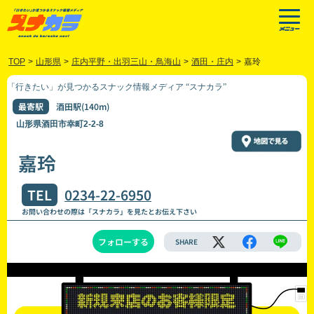
TOP
>
山形県
>
庄内平野・出羽三山・鳥海山
>
酒田・庄内
>
嘉玲
「行きたい」が見つかるスナック情報メディア “スナカラ”
最寄駅
酒田駅(140m)
山形県酒田市幸町2-2-8
嘉玲
TEL
0234-22-6950
お問い合わせの際は「スナカラ」を見たとお伝え下さい
フォローする
SHARE