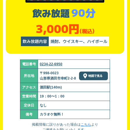
90分
飲み放題
3,000円
(税込)
飲み放題内容
焼酎、ウイスキー、ハイボール
電話番号
0234-22-6950
〒998-0023
所在地
山形県酒田市幸町2-2-8
アクセス
酒田駅(140m)
営業時間
19：00〜1：00
定休日
なし
備考
カラオケ無料！
掲載情報に誤りがあった場合は
こちら
より
ご連絡をお願いいたします。