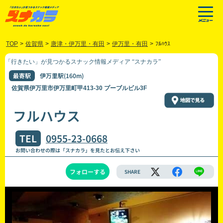
TOP
>
佐賀県
>
唐津・伊万里・有田
>
伊万里・有田
>
ﾌﾙﾊｳｽ
「行きたい」が見つかるスナック情報メディア “スナカラ”
最寄駅
伊万里駅(160m)
佐賀県伊万里市伊万里町甲413-30 プーブルビル3F
フルハウス
TEL
0955-23-0668
お問い合わせの際は「スナカラ」を見たとお伝え下さい
フォローする
SHARE