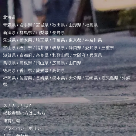
北海道
青森県
/
岩手県
/
宮城県
/
秋田県
/
山形県
/
福島県
新潟県
/
群馬県
/
山梨県
/
長野県
茨城県
/
栃木県
/
埼玉県
/
千葉県
/
東京都
/
神奈川県
富山県
/
石川県
/
福井県
/
岐阜県
/
静岡県
/
愛知県
/
三重県
滋賀県
/
京都府
/
奈良県
/
和歌山県
/
大阪府
/
兵庫県
鳥取県
/
島根県
/
岡山県
/
広島県
/
山口県
徳島県
/
香川県
/
愛媛県
/
高知県
福岡県
/
佐賀県
/
長崎県
/
熊本県
/
大分県
/
宮崎県
/
鹿児島県
/
沖縄
県
スナカラとは?
掲載希望の方はこちら
運営組織
プライバシーポリシー
お問い合わせ