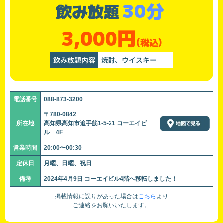
30分
飲み放題
3,000円
(税込)
飲み放題内容
焼酎、ウイスキー
電話番号
088-873-3200
〒780-0842
所在地
高知県高知市追手筋1-5-21 コーエイビ
ル 4F
営業時間
20:00〜00:30
定休日
月曜、日曜、祝日
備考
2024年4月9日 コーエイビル4階へ移転しました！
掲載情報に誤りがあった場合は
こちら
より
ご連絡をお願いいたします。