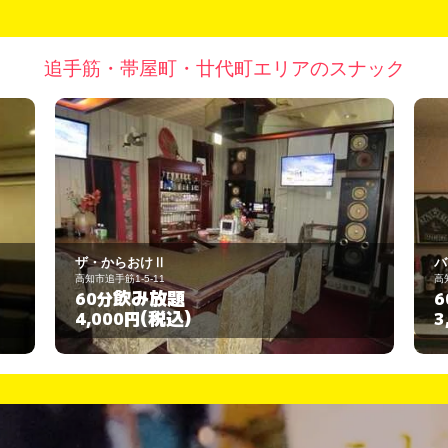
追手筋・帯屋町・廿代町エリアのスナック
バーラウンジ キントンウン
高知市追手筋1-7-27
題
飲み放題
60分
込)
(税込)
3,000円