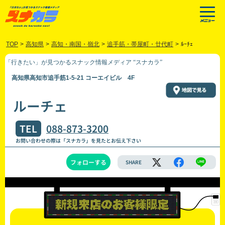
TOP
>
高知県
>
高知・南国・嶺北
>
追手筋・帯屋町・廿代町
>
ﾙｰﾁｪ
「行きたい」が見つかるスナック情報メディア “スナカラ”
高知県高知市追手筋1-5-21 コーエイビル 4F
ルーチェ
TEL
088-873-3200
お問い合わせの際は「スナカラ」を見たとお伝え下さい
フォローする
SHARE