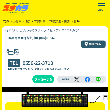
TOP
>
山梨県
>
身延・下部温泉
>
下部温泉・鰍沢
>
牡丹
「行きたい」が見つかるスナック情報メディア “スナカラ”
山梨県南巨摩郡富士川町最勝寺1356-6
牡丹
TEL
0556-22-3710
お問い合わせの際は「スナカラ」を見たとお伝え下さい
フォローする
SHARE