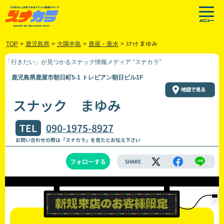
TOP
>
鹿児島県
>
大隅半島
>
鹿屋・垂水
>
ｽﾅｯｸ まゆみ
「行きたい」が見つかるスナック情報メディア “スナカラ”
鹿児島県鹿屋市朝日町5-1 トレビアン朝日ビル1F
スナック まゆみ
TEL
090-1975-8927
お問い合わせの際は「スナカラ」を見たとお伝え下さい
フォローする
SHARE