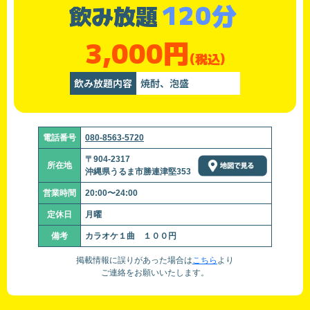
120分
飲み放題
3,000円
(税込)
飲み放題内容
焼酎、泡盛
電話番号
080-8563-5720
〒904-2317
所在地
沖縄県うるま市勝連津堅353
営業時間
20:00〜24:00
定休日
月曜
備考
カラオケ１曲 １００円
掲載情報に誤りがあった場合は
こちら
より
ご連絡をお願いいたします。