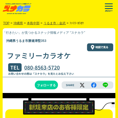
TOP
>
沖縄県
>
本島中部
>
うるま市・金武
>
ﾌｧﾐﾘｰｶﾗｵｹ
「行きたい」が見つかるスナック情報メディア “スナカラ”
沖縄県うるま市勝連津堅353
ファミリーカラオケ
TEL
080-8563-5720
お問い合わせの際は「スナカラ」を見たとお伝え下さい
フォローする
SHARE