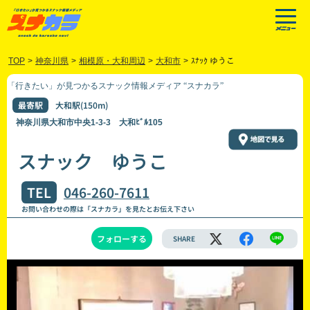
TOP
>
神奈川県
>
相模原・大和周辺
>
大和市
>
ｽﾅｯｸ ゆうこ
「行きたい」が見つかるスナック情報メディア “スナカラ”
最寄駅
大和駅(150m)
神奈川県大和市中央1-3-3 大和ﾋﾞﾙ105
スナック ゆうこ
TEL
046-260-7611
お問い合わせの際は「スナカラ」を見たとお伝え下さい
フォローする
SHARE