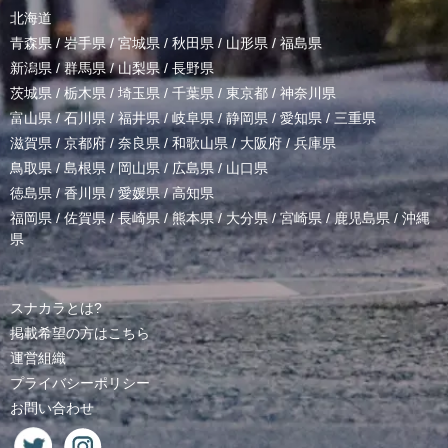
北海道
青森県
/
岩手県
/
宮城県
/
秋田県
/
山形県
/
福島県
新潟県
/
群馬県
/
山梨県
/
長野県
茨城県
/
栃木県
/
埼玉県
/
千葉県
/
東京都
/
神奈川県
富山県
/
石川県
/
福井県
/
岐阜県
/
静岡県
/
愛知県
/
三重県
滋賀県
/
京都府
/
奈良県
/
和歌山県
/
大阪府
/
兵庫県
鳥取県
/
島根県
/
岡山県
/
広島県
/
山口県
徳島県
/
香川県
/
愛媛県
/
高知県
福岡県
/
佐賀県
/
長崎県
/
熊本県
/
大分県
/
宮崎県
/
鹿児島県
/
沖縄
県
スナカラとは?
掲載希望の方はこちら
運営組織
プライバシーポリシー
お問い合わせ