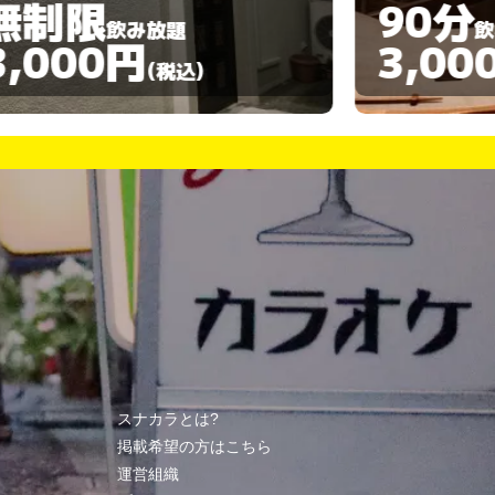
90分
120
飲み放題
3,000円
3,00
(税込)
スナカラとは?
掲載希望の方はこちら
運営組織