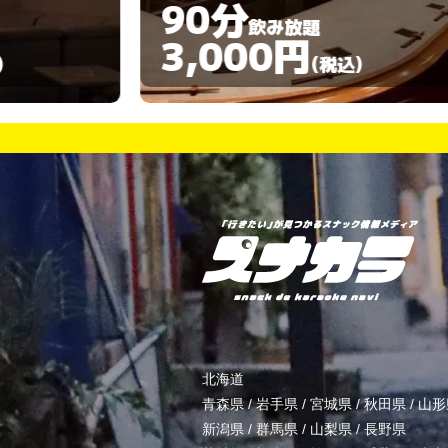
120分
飲み放題
3,000円
)
(税込)
北海道
青森県
/
岩手県
/
宮城県
/
秋田県
/
山形
新潟県
/
群馬県
/
山梨県
/
長野県