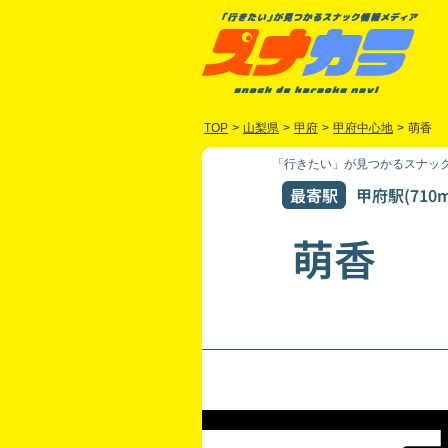
TOP
>
山梨県
>
甲府
>
甲府中心地
>
萌香
「行きたい」が見つかるスナック
最寄駅
甲府駅(710m
萌香