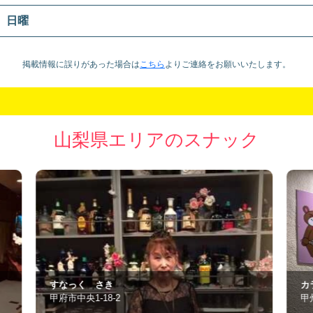
日曜
掲載情報に誤りがあった場合は
こちら
より
ご連絡をお願いいたします。
山梨県エリアのスナック
カラオケ くまさん
K
甲州市塩山上於曽26
甲