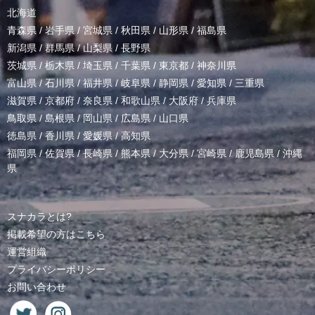
北海道
青森県
/
岩手県
/
宮城県
/
秋田県
/
山形県
/
福島県
新潟県
/
群馬県
/
山梨県
/
長野県
茨城県
/
栃木県
/
埼玉県
/
千葉県
/
東京都
/
神奈川県
富山県
/
石川県
/
福井県
/
岐阜県
/
静岡県
/
愛知県
/
三重県
滋賀県
/
京都府
/
奈良県
/
和歌山県
/
大阪府
/
兵庫県
鳥取県
/
島根県
/
岡山県
/
広島県
/
山口県
徳島県
/
香川県
/
愛媛県
/
高知県
福岡県
/
佐賀県
/
長崎県
/
熊本県
/
大分県
/
宮崎県
/
鹿児島県
/
沖縄
県
スナカラとは?
掲載希望の方はこちら
運営組織
プライバシーポリシー
お問い合わせ