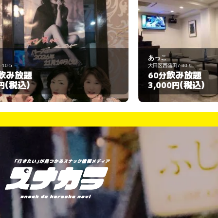
あっこ
メ
大田区西蒲田7-30-9
大
飲み放題
60分
6
(税込)
3,000円
3