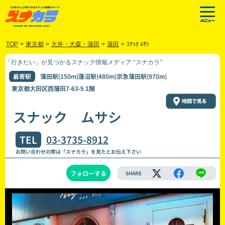
TOP
>
東京都
>
大井・大森・蒲田
>
蒲田
>
ｽﾅｯｸ ﾑｻｼ
「行きたい」が見つかるスナック情報メディア “スナカラ”
最寄駅
蒲田駅(150m)蓮沼駅(480m)京急蒲田駅(970m)
東京都大田区西蒲田7-63-5 1階
スナック ムサシ
TEL
03-3735-8912
お問い合わせの際は「スナカラ」を見たとお伝え下さい
フォローする
SHARE