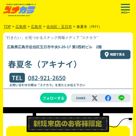
TOP
>
広島県
>
広島市
>
佐伯区・五日市
>
春夏冬（ｱｷﾅｲ）
「行きたい」が見つかるスナック情報メディア “スナカラ”
広島県広島市佐伯区五日市中央5-20-17 第3西村ビル 2階
春夏冬（アキナイ）
TEL
082-921-2650
お問い合わせの際は「スナカラ」を見たとお伝え下さい
フォローする
SHARE