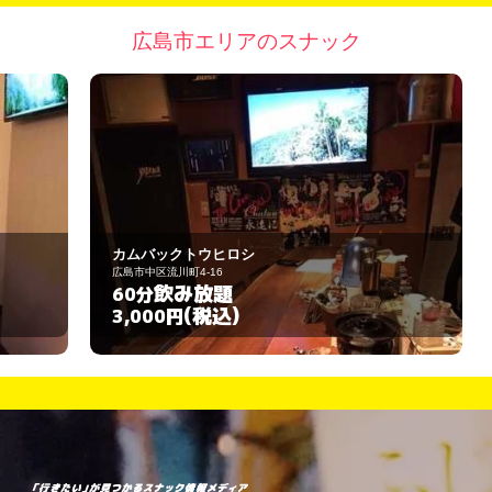
広島市エリアのスナック
カムバックトウヒロシ
小
広島市中区流川町4-16
広
飲み放題
60分
6
(税込)
3,000円
3