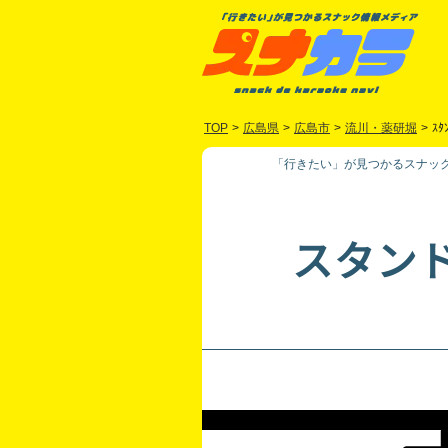
TOP
>
広島県
>
広島市
>
流川・薬研堀
>
ｽﾀ
「行きたい」が見つかるスナック
スタン