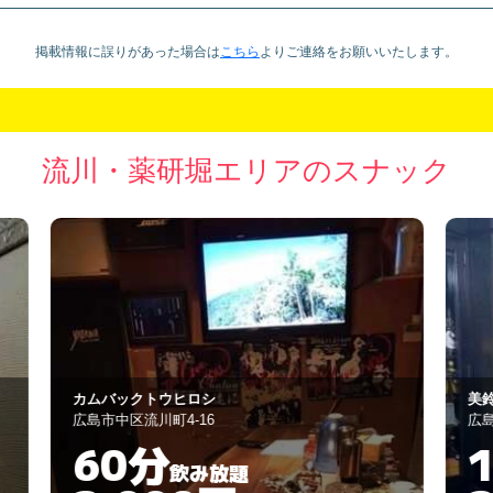
掲載情報に誤りがあった場合は
こちら
より
ご連絡をお願いいたします。
流川・薬研堀エリアのスナック
美鈴
A
広島市中区胡町2-13
広
120分
飲み放題