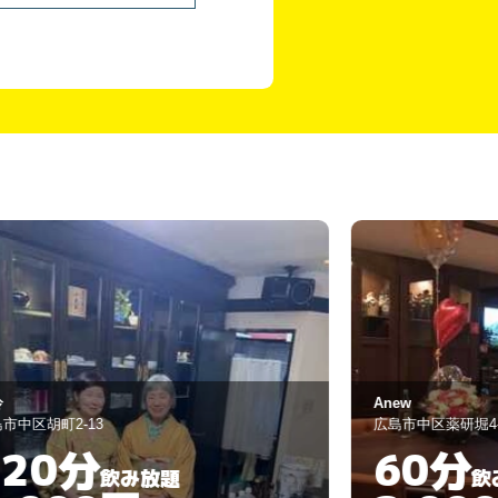
new
Bar 禅
島市中区薬研堀4-19
広島市中区新天地1
60分
90分
飲み放題