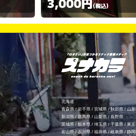
3,000円
)
(税込)
北海道
青森県
/
岩手県
/
宮城県
/
秋田県
/
山形
新潟県
/
群馬県
/
山梨県
/
長野県
茨城県
/
栃木県
/
埼玉県
/
千葉県
/
東京
富山県
/
石川県
/
福井県
/
岐阜県
/
静岡