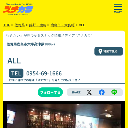
TOP
>
佐賀県
>
嬉野・鹿島
>
鹿島市・太良町
>
ALL
「行きたい」が見つかるスナック情報メディア “スナカラ”
佐賀県鹿島市大字高津原3806-7
ALL
TEL
0954-69-1666
お問い合わせの際は「スナカラ」を見たとお伝え下さい
フォローする
SHARE