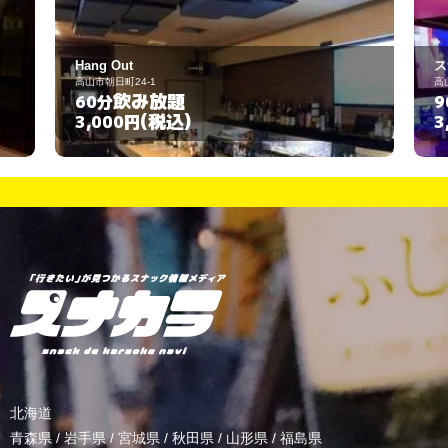
スナック 燦燦
高山市総和町1-21-1
飲み放題
90分
(税込)
3,000円
北海道
青森県
/
岩手県
/
宮城県
/
秋田県
/
山形県
/
福島県