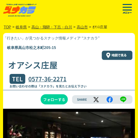
TOP
>
岐阜県
>
高山・飛騨・下呂・白川
>
高山市
>
ｵｱｼｽ庄屋
「行きたい」が見つかるスナック情報メディア “スナカラ”
岐阜県高山市松之木町205-15
オアシス庄屋
TEL
0577-36-2271
お問い合わせの際は「スナカラ」を見たとお伝え下さい
フォローする
SHARE