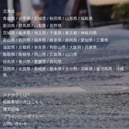
北海道
青森県
/
岩手県
/
宮城県
/
秋田県
/
山形県
/
福島県
新潟県
/
群馬県
/
山梨県
/
長野県
茨城県
/
栃木県
/
埼玉県
/
千葉県
/
東京都
/
神奈川県
富山県
/
石川県
/
福井県
/
岐阜県
/
静岡県
/
愛知県
/
三重県
滋賀県
/
京都府
/
奈良県
/
和歌山県
/
大阪府
/
兵庫県
鳥取県
/
島根県
/
岡山県
/
広島県
/
山口県
徳島県
/
香川県
/
愛媛県
/
高知県
福岡県
/
佐賀県
/
長崎県
/
熊本県
/
大分県
/
宮崎県
/
鹿児島県
/
沖縄
県
スナカラとは?
掲載希望の方はこちら
運営組織
プライバシーポリシー
お問い合わせ