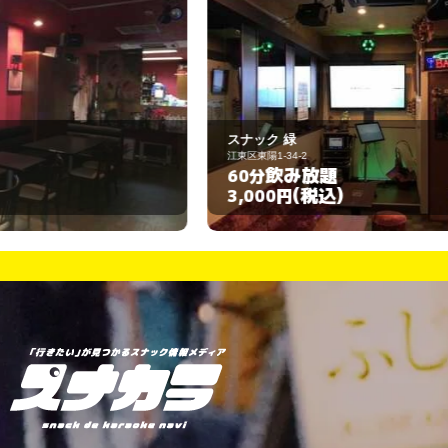
スナック 緑
梓
江東区東陽1-34-2
江
飲み放題
60分
6
(税込)
3,000円
3