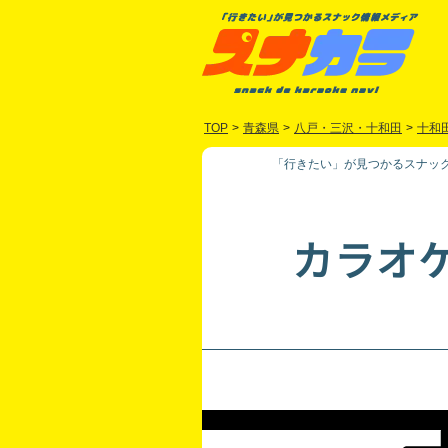
TOP
>
青森県
>
八戸・三沢・十和田
>
十和
「行きたい」が見つかるスナック
カラオ