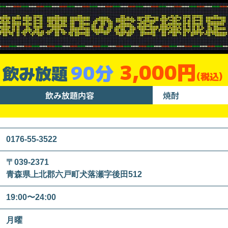
3,000円
90分
飲み放題
(税込)
飲み放題内容
焼酎
0176-55-3522
〒039-2371
青森県上北郡六戸町犬落瀬字後田512
19:00〜24:00
月曜