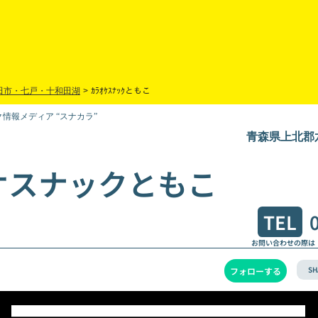
田市・七戸・十和田湖
>
ｶﾗｵｹｽﾅｯｸともこ
情報メディア “スナカラ”
青森県上北郡
ケスナックともこ
TEL
お問い合わせの際は
SH
フォローする