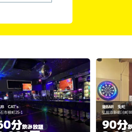
UB CAT’s
遊BAR 兎蛇
石市横町25-1
弘前市新鍛冶町88
60分
90分
飲み放題