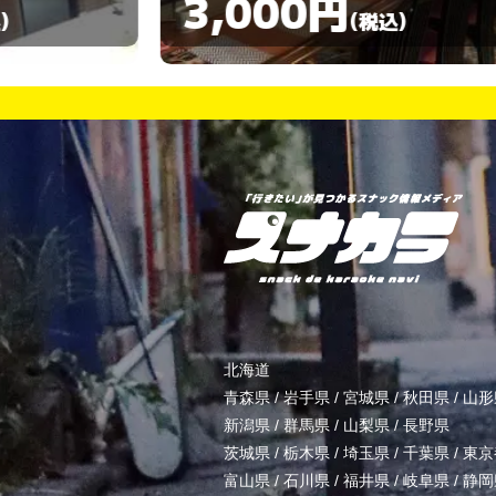
3,000円
)
(税込)
北海道
青森県
/
岩手県
/
宮城県
/
秋田県
/
山形
新潟県
/
群馬県
/
山梨県
/
長野県
茨城県
/
栃木県
/
埼玉県
/
千葉県
/
東京
富山県
/
石川県
/
福井県
/
岐阜県
/
静岡