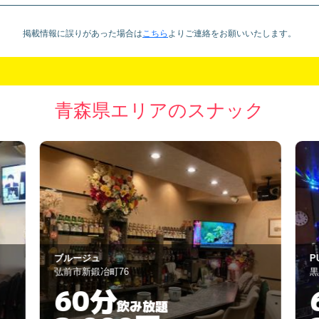
掲載情報に誤りがあった場合は
こちら
より
ご連絡をお願いいたします。
青森県エリアのスナック
ブルージュ
P
弘前市新鍛冶町76
黒
60分
飲み放題