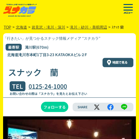
TOP
>
北海道
>
岩見沢・滝川・深川
>
滝川・砂川・美唄周辺
>
ｽﾅｯｸ 蘭
「行きたい」が見つかるスナック情報メディア “スナカラ”
最寄駅
滝川駅(670m)
北海道滝川市本町1丁目3-23 KATAOKAビル２F
スナック 蘭
TEL
0125-24-1000
お問い合わせの際は「スナカラ」を見たとお伝え下さい
フォローする
SHARE