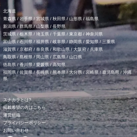
北海道
青森県
/
岩手県
/
宮城県
/
秋田県
/
山形県
/
福島県
新潟県
/
群馬県
/
山梨県
/
長野県
茨城県
/
栃木県
/
埼玉県
/
千葉県
/
東京都
/
神奈川県
富山県
/
石川県
/
福井県
/
岐阜県
/
静岡県
/
愛知県
/
三重県
滋賀県
/
京都府
/
奈良県
/
和歌山県
/
大阪府
/
兵庫県
鳥取県
/
島根県
/
岡山県
/
広島県
/
山口県
徳島県
/
香川県
/
愛媛県
/
高知県
福岡県
/
佐賀県
/
長崎県
/
熊本県
/
大分県
/
宮崎県
/
鹿児島県
/
沖縄
県
スナカラとは?
掲載希望の方はこちら
運営組織
プライバシーポリシー
お問い合わせ