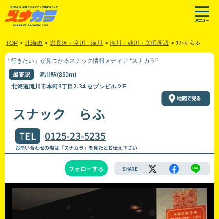
TOP
>
北海道
>
岩見沢・滝川・深川
>
滝川・砂川・美唄周辺
>
ｽﾅｯｸ らふ
「行きたい」が見つかるスナック情報メディア “スナカラ”
最寄駅
滝川駅(850m)
北海道滝川市本町3丁目2-34 セブンビル２F
スナック らふ
TEL
0125-23-5235
お問い合わせの際は「スナカラ」を見たとお伝え下さい
フォローする
SHARE