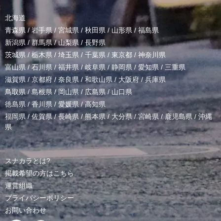
北海道
青森県
/
岩手県
/
宮城県
/
秋田県
/
山形県
/
福島県
新潟県
/
群馬県
/
山梨県
/
長野県
茨城県
/
栃木県
/
埼玉県
/
千葉県
/
東京都
/
神奈川県
富山県
/
石川県
/
福井県
/
岐阜県
/
静岡県
/
愛知県
/
三重県
滋賀県
/
京都府
/
奈良県
/
和歌山県
/
大阪府
/
兵庫県
鳥取県
/
島根県
/
岡山県
/
広島県
/
山口県
徳島県
/
香川県
/
愛媛県
/
高知県
福岡県
/
佐賀県
/
長崎県
/
熊本県
/
大分県
/
宮崎県
/
鹿児島県
/
沖縄
県
スナカラとは?
掲載希望の方はこちら
運営組織
プライバシーポリシー
お問い合わせ