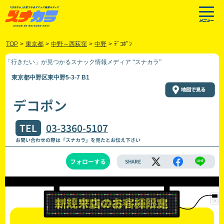
TOP
>
東京都
>
中野～西荻窪
>
中野
>
ﾃﾞｺﾎﾟﾝ
「行きたい」が見つかるスナック情報メディア “スナカラ”
東京都中野区東中野5-3-7 B1
デコポン
TEL
03-3360-5107
お問い合わせの際は「スナカラ」を見たとお伝え下さい
フォローする
SHARE