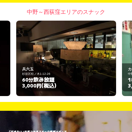
中野～西荻窪エリアのスナック
カラオケ カフェ カリヨン
中野区弥生町3-28-4
飲み放題
180分
(税込)
3,000円