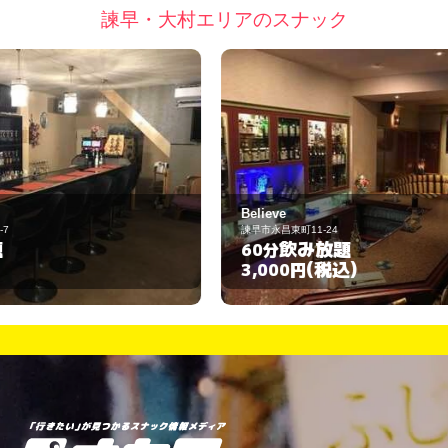
諫早・大村エリアのスナック
Believe
ス
諫早市永昌東町11-24
諫
飲み放題
60分
(税込)
3,000円
3