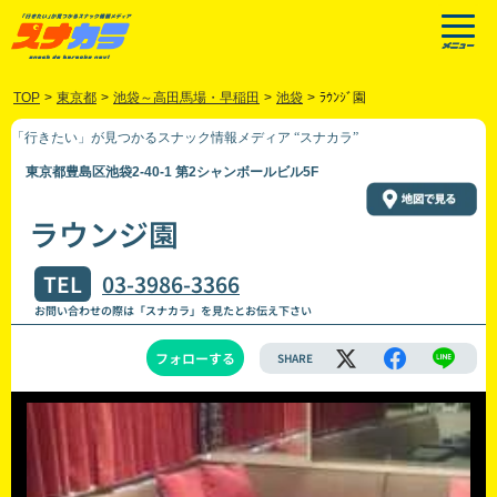
TOP
>
東京都
>
池袋～高田馬場・早稲田
>
池袋
>
ﾗｳﾝｼﾞ園
「行きたい」が見つかるスナック情報メディア “スナカラ”
東京都豊島区池袋2-40-1 第2シャンボールビル5F
ラウンジ園
TEL
03-3986-3366
お問い合わせの際は「スナカラ」を見たとお伝え下さい
フォローする
SHARE