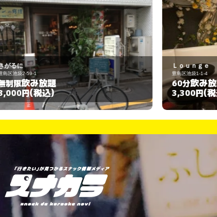
Ｌｏｕｎｇｅ ＬＩＮＤＡ
豊島区池袋1-1-4
豊
飲み放題
60分
(税込)
3,300円
3