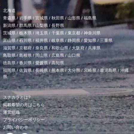
北海道
青森県
/
岩手県
/
宮城県
/
秋田県
/
山形県
/
福島県
新潟県
/
群馬県
/
山梨県
/
長野県
茨城県
/
栃木県
/
埼玉県
/
千葉県
/
東京都
/
神奈川県
富山県
/
石川県
/
福井県
/
岐阜県
/
静岡県
/
愛知県
/
三重県
滋賀県
/
京都府
/
奈良県
/
和歌山県
/
大阪府
/
兵庫県
鳥取県
/
島根県
/
岡山県
/
広島県
/
山口県
徳島県
/
香川県
/
愛媛県
/
高知県
福岡県
/
佐賀県
/
長崎県
/
熊本県
/
大分県
/
宮崎県
/
鹿児島県
/
沖縄
県
スナカラとは?
掲載希望の方はこちら
運営組織
プライバシーポリシー
お問い合わせ